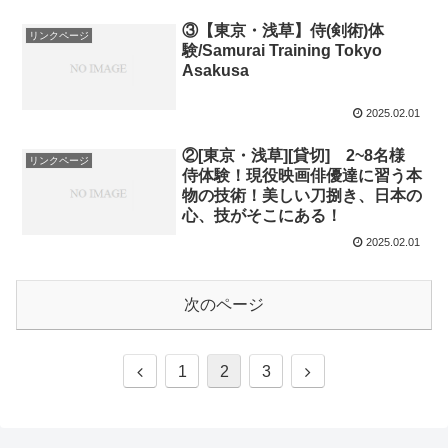
③【東京・浅草】侍(剣術)体
リンクページ
験/Samurai Training Tokyo
Asakusa
2025.02.01
②[東京・浅草][貸切] 2~8名様
リンクページ
侍体験！現役映画俳優達に習う本
物の技術！美しい刀捌き、日本の
心、技がそこにある！
2025.02.01
次のページ
1
2
3