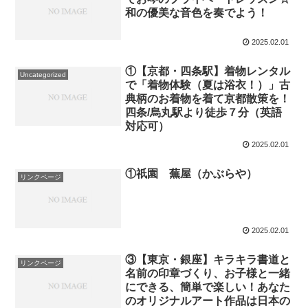
和の優美な音色を奏でよう！
2025.02.01
①【京都・四条駅】着物レンタル
Uncategorized
で「着物体験（夏は浴衣！）」古
典柄のお着物を着て京都散策を！
四条/烏丸駅より徒歩７分（英語
対応可）
2025.02.01
①祇園 蕪屋（かぶらや）
リンクページ
2025.02.01
③【東京・銀座】キラキラ書道と
リンクページ
名前の印章づくり、お子様と一緒
にできる、簡単で楽しい！あなた
のオリジナルアート作品は日本の